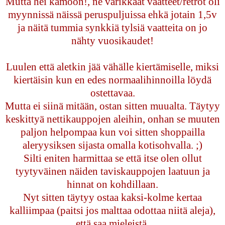
Mutta hei kamoon!, ne värikkäät vaatteet/retrot oli
myynnissä näissä peruspuljuissa ehkä jotain 1,5v
ja näitä tummia synkkiä tylsiä vaatteita on jo
nähty vuosikaudet!
Luulen että aletkin jää vähälle kiertämiselle, miksi
kiertäisin kun en edes normaalihinnoilla löydä
ostettavaa.
Mutta ei siinä mitään, ostan sitten muualta. Täytyy
keskittyä nettikauppojen aleihin, onhan se muuten
paljon helpompaa kun voi sitten shoppailla
aleryysiksen sijasta omalla kotisohvalla. ;)
Silti eniten harmittaa se että itse olen ollut
tyytyväinen näiden taviskauppojen laatuun ja
hinnat on kohdillaan.
Nyt sitten täytyy ostaa kaksi-kolme kertaa
kalliimpaa (paitsi jos malttaa odottaa niitä aleja),
että saa mieleistä.