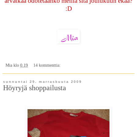
arvatkaa odotetaanko meillä sitä joulukuun ekaa?
:D
Mia
klo
0.19
14 kommenttia:
sunnuntai 29. marraskuuta 2009
Höyryjä shoppailusta