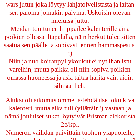
wars jutun joka löytyy lahjatoivelistasta ja laitan
sen paloina joinakin päivinä. Uskoisin olevan
mieluisa juttu.
Meidän tonttunen hiippailee kalenterille aina
poikien ollessa iltapalalla, näin herkut tulee sitten
saatua sen päälle ja sopivasti ennen hammaspesua.
;)
Niin ja nuo koiranpyllykoukut ei nyt ihan istu
väreihin, mutta paikka oli niin sopiva poikien
omassa huoneessa ja asia taitaa häritä vain äidin
silmää. heh.
Aluksi oli aikomus ommella/tehdä itse joku kiva
kalenteri, mutta aika tuli (yllättäin!) vastaan ja
nämä jouluiset sukat löytyivät Prisman alekorista
2e/kpl.
Numeron vaihdan päivittäin tuohon yläpuolelle,