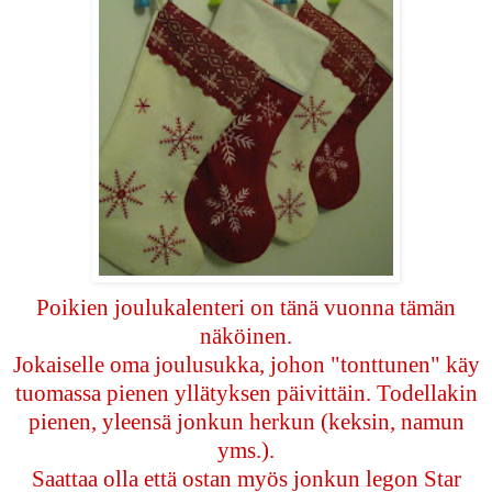
Poikien joulukalenteri on tänä vuonna tämän
näköinen.
Jokaiselle oma joulusukka, johon "tonttunen" käy
tuomassa pienen yllätyksen päivittäin. Todellakin
pienen, yleensä jonkun herkun (keksin, namun
yms.).
Saattaa olla että ostan myös jonkun legon Star