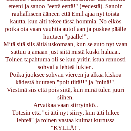
eteeni ja sanoo "eettä eettä!" (=edestä). Sanoin
rauhalliseen ääneen että Emil ajaa nyt toista
kautta, kun äiti tekee tässä hommia. No eikös
poika ota vaan vauhtia autollaan ja puskee päälle
huutaen "päälle!".
Mitä sitä siis äitiä uskomaan, kun se auto nyt vaan
sattuu ajamaan just siitä mistä kuski haluaa..
Toinen tapahtuma oli se kun yritin istua rennosti
sohvalla lehteä lukien.
Poika juoksee sohvan viereen ja alkaa kiskoa
kädestä huutaen "poit tiitä!!" ja "minä!".
Viestinä siis että pois siitä, kun minä tulen juuri
siihen.
Arvatkaa vaan siirryinkö..
Totesin että "ei äiti nyt siirry, kun äiti lukee
lehteä" ja toinen vastaa kulmat kurtussa
"KYLLÄ!".