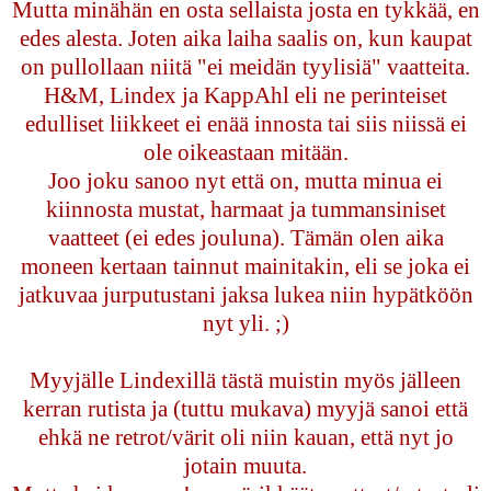
Mutta minähän en osta sellaista josta en tykkää, en
edes alesta. Joten aika laiha saalis on, kun kaupat
on pullollaan niitä "ei meidän tyylisiä" vaatteita.
H&M, Lindex ja KappAhl eli ne perinteiset
edulliset liikkeet ei enää innosta tai siis niissä ei
ole oikeastaan mitään.
Joo joku sanoo nyt että on, mutta minua ei
kiinnosta mustat, harmaat ja tummansiniset
vaatteet (ei edes jouluna). Tämän olen aika
moneen kertaan tainnut mainitakin, eli se joka ei
jatkuvaa jurputustani jaksa lukea niin hypätköön
nyt yli. ;)
Myyjälle Lindexillä tästä muistin myös jälleen
kerran rutista ja (tuttu mukava) myyjä sanoi että
ehkä ne retrot/värit oli niin kauan, että nyt jo
jotain muuta.