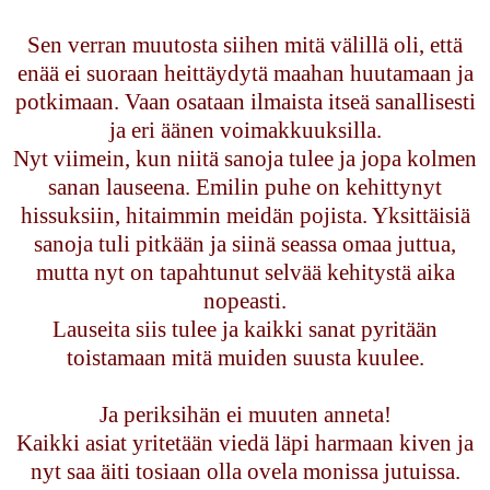
Sen verran muutosta siihen mitä välillä oli, että
enää ei suoraan heittäydytä maahan huutamaan ja
potkimaan. Vaan osataan ilmaista itseä sanallisesti
ja eri äänen voimakkuuksilla.
Nyt viimein, kun niitä sanoja tulee ja jopa kolmen
sanan lauseena. Emilin puhe on kehittynyt
hissuksiin, hitaimmin meidän pojista. Yksittäisiä
sanoja tuli pitkään ja siinä seassa omaa juttua,
mutta nyt on tapahtunut selvää kehitystä aika
nopeasti.
Lauseita siis tulee ja kaikki sanat pyritään
toistamaan mitä muiden suusta kuulee.
Ja periksihän ei muuten anneta!
Kaikki asiat yritetään viedä läpi harmaan kiven ja
nyt saa äiti tosiaan olla ovela monissa jutuissa.