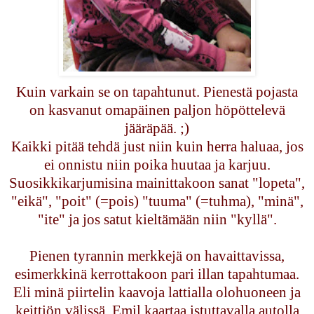
Kuin varkain se on tapahtunut. Pienestä pojasta
on kasvanut omapäinen paljon höpöttelevä
jääräpää. ;)
Kaikki pitää tehdä just niin kuin herra haluaa, jos
ei onnistu niin poika huutaa ja karjuu.
Suosikkikarjumisina mainittakoon sanat "lopeta",
"eikä", "poit" (=pois) "tuuma" (=tuhma), "minä",
"ite" ja jos satut kieltämään niin "kyllä".
Pienen tyrannin merkkejä on havaittavissa,
esimerkkinä kerrottakoon pari illan tapahtumaa.
Eli minä piirtelin kaavoja lattialla olohuoneen ja
keittiön välissä. Emil kaartaa istuttavalla autolla