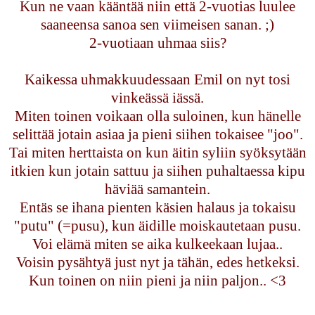
Kun ne vaan kääntää niin että 2-vuotias luulee
saaneensa sanoa sen viimeisen sanan. ;)
2-vuotiaan uhmaa siis?
Kaikessa uhmakkuudessaan Emil on nyt tosi
vinkeässä iässä.
Miten toinen voikaan olla suloinen, kun hänelle
selittää jotain asiaa ja pieni siihen tokaisee "joo".
Tai miten herttaista on kun äitin syliin syöksytään
itkien kun jotain sattuu ja siihen puhaltaessa kipu
häviää samantein.
Entäs se ihana pienten käsien halaus ja tokaisu
"putu" (=pusu), kun äidille moiskautetaan pusu.
Voi elämä miten se aika kulkeekaan lujaa..
Voisin pysähtyä just nyt ja tähän, edes hetkeksi.
Kun toinen on niin pieni ja niin paljon.. <3